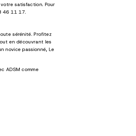
otre satisfaction. Pour
3 46 11 17.
ute sérénité. Profitez
tout en découvrant les
un novice passionné, Le
 Avec ADSM comme