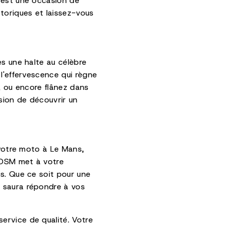
t est une occasion de
toriques et laissez-vous
es une halte au célèbre
 l'effervescence qui règne
e, ou encore flânez dans
asion de découvrir un
 votre moto à Le Mans,
 ADSM met à votre
es. Que ce soit pour une
M saura répondre à vos
ervice de qualité. Votre