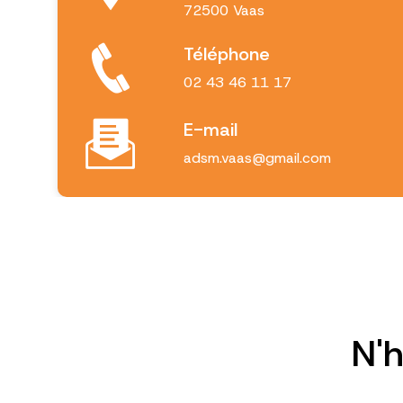
72500 Vaas
Téléphone
02 43 46 11 17
E-mail
adsm.vaas@gmail.com
N'h