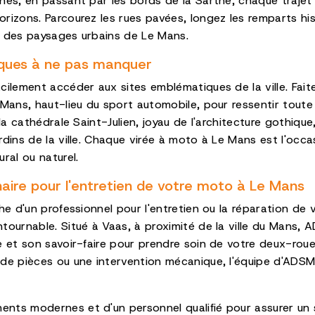
nes, en passant par les bords de la Sarthe, chaque traje
rizons. Parcourez les rues pavées, longez les remparts his
é des paysages urbains de Le Mans.
iques à ne pas manquer
cilement accéder aux sites emblématiques de la ville. Fait
 Mans, haut-lieu du sport automobile, pour ressentir toute
 la cathédrale Saint-Julien, joyau de l'architecture gothiqu
rdins de la ville. Chaque virée à moto à Le Mans est l'occ
ral ou naturel.
aire pour l'entretien de votre moto à Le Mans
che d'un professionnel pour l'entretien ou la réparation de
tournable. Situé à Vaas, à proximité de la ville du Mans,
e et son savoir-faire pour prendre soin de votre deux-rou
 de pièces ou une intervention mécanique, l'équipe d'ADS
ts modernes et d'un personnel qualifié pour assurer un s