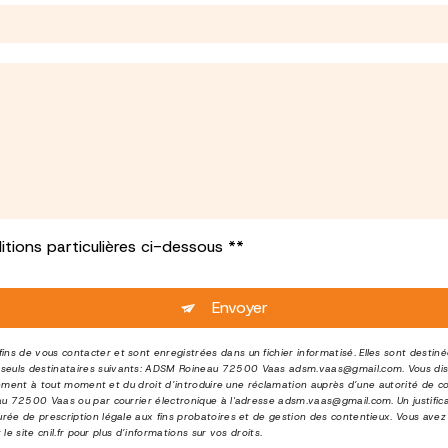
tions particulières ci-dessous **
Envoyer
s de vous contacter et sont enregistrées dans un fichier informatisé. Elles sont destin
euls destinataires suivants: ADSM Roineau 72500 Vaas adsm.vaas@gmail.com. Vous dispos
entement à tout moment et du droit d’introduire une réclamation auprès d’une autorité de 
au 72500 Vaas ou par courrier électronique à l'adresse adsm.vaas@gmail.com. Un justific
ée de prescription légale aux fins probatoires et de gestion des contentieux. Vous avez l
 le site cnil.fr pour plus d’informations sur vos droits.