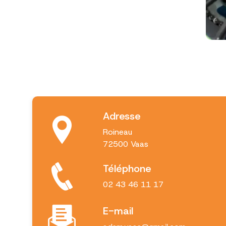
Adresse
Roineau
72500 Vaas
Téléphone
02 43 46 11 17
E-mail