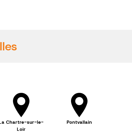
lles
La Chartre-sur-le-
Pontvallain
Loir