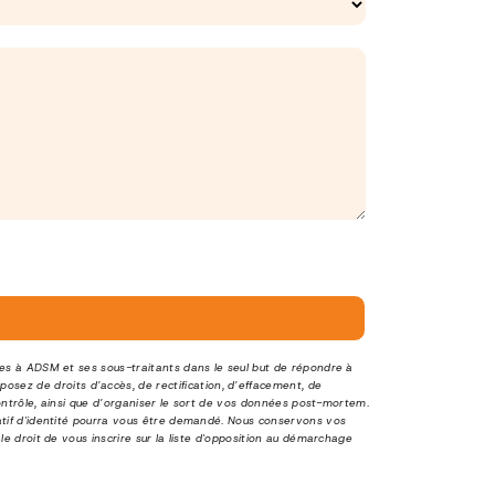
ées à ADSM et ses sous-traitants dans le seul but de répondre à
ez de droits d’accès, de rectification, d’effacement, de
contrôle, ainsi que d’organiser le sort de vos données post-mortem.
atif d'identité pourra vous être demandé. Nous conservons vos
e droit de vous inscrire sur la liste d'opposition au démarchage