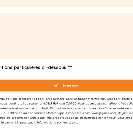
tions particulières ci-dessous **
Envoyer
s de vous contacter et sont enregistrées dans un fichier informatisé. Elles sont destin
euls destinataires suivants: ADSM Roineau 72500 Vaas adsm.vaas@gmail.com. Vous dispos
entement à tout moment et du droit d’introduire une réclamation auprès d’une autorité de 
au 72500 Vaas ou par courrier électronique à l'adresse adsm.vaas@gmail.com. Un justific
ée de prescription légale aux fins probatoires et de gestion des contentieux. Vous avez l
 le site cnil.fr pour plus d’informations sur vos droits.